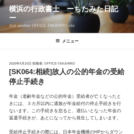
コ
横浜の行政書士 ーちたみた日記
ン
ー
テ
ン
Just another OFFICE-TAKAHIRO site
ツ
へ
メニュー
ス
キ
ッ
投
2020年4月16日
投稿者:
OFFICE-TAKAHIRO
プ
稿
[SK064:相続]故人の公的年金の受給
日:
停止手続き
年金（老齢年金などの公的年金）受給者が亡くなったと
きには、３カ月以内に遺族が年金給付の停止手続きを行
ないます。この手続きを怠ると、過払いとなった年金の
返還手続きが、あとになってから発生してしまいます。
受給停止手続きの際には、日本年金機構のHPからダウン