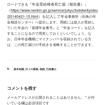
『年金受給権者死亡届（報告書）』
ロードできる
（
https://www.nenkin.go.jp/service/jukyu/todoke/kyotsu
/20140421-15.html
）を記入して年
金事務所（街角の年
金相談センター）へ提出します。用紙には故人が受給し
ていた年金の『基礎年金番号』と『年金コード』を記入
することになるので用意しておくといいでしょう。な
お、日本年金機構にマイナンバーを収録されている方
は、この死亡届けの手続きを省略することができます。
カ
基本知識
,
日々の業務
,
相続
,
行政書士
テ
ゴ
リ
ー
コメントを残す
メールアドレスが公開されることはありません。
*
が付
いている欄は必須項目です