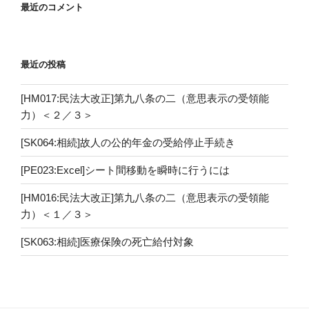
最近のコメント
最近の投稿
[HM017:民法大改正]第九八条の二（意思表示の受領能
力）＜２／３＞
[SK064:相続]故人の公的年金の受給停止手続き
[PE023:Excel]シート間移動を瞬時に行うには
[HM016:民法大改正]第九八条の二（意思表示の受領能
力）＜１／３＞
[SK063:相続]医療保険の死亡給付対象