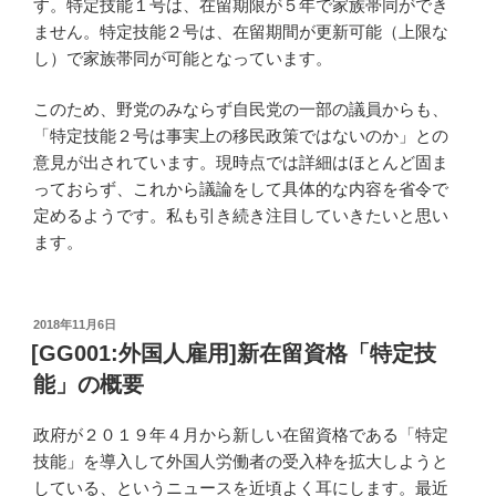
す。特定技能１号は、在留期限が５年で家族帯同ができ
ません。特定技能２号は、在留期間が更新可能（上限な
し）で家族帯同が可能となっています。
このため、野党のみならず自民党の一部の議員からも、
「特定技能２号は事実上の移民政策ではないのか」との
意見が出されています。現時点では詳細はほとんど固ま
っておらず、これから議論をして具体的な内容を省令で
定めるようです。私も引き続き注目していきたいと思い
ます。
投
2018年11月6日
稿
[GG001:外国人雇用]新在留資格「特定技
日:
能」の概要
政府が２０１９年４月から新しい在留資格である「特定
技能」を導入して外国人労働者の受入枠を拡大しようと
している、というニュースを近頃よく耳にします。最近