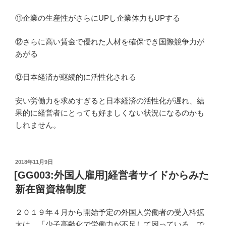
⑪企業の生産性がさらにUPし企業体力もUPする
⑫さらに高い賃金で優れた人材を確保でき国際競争力が
あがる
⑬日本経済が継続的に活性化される
安い労働力を求めすぎると日本経済の活性化が遅れ、結
果的に経営者にとっても好ましくない状況になるのかも
しれません。
投
2018年11月9日
稿
[GG003:外国人雇用]経営者サイドからみた
日:
新在留資格制度
２０１９年４月から開始予定の外国人労働者の受入枠拡
大は、「少子高齢化で労働力が不足して困っている。で