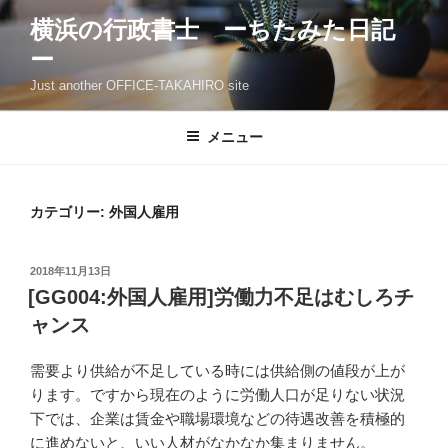
コ
横浜の行政書士 ーちたみた日記
ン
ー
テ
ン
Just another OFFICE-TAKAHIRO site
ツ
へ
メニュー
ス
キ
ッ
カテゴリー: 外国人雇用
プ
投
2018年11月13日
稿
[GG004:外国人雇用]労働力不足はむしろチ
日:
ャンス
需要より供給が不足している時には供給側の値段が上が
ります。ですから現在のように労働人口が足りない状況
下では、企業は賃金や職場環境などの待遇改善を積極的
に進めないと、いい人材がなかなか集まりません。