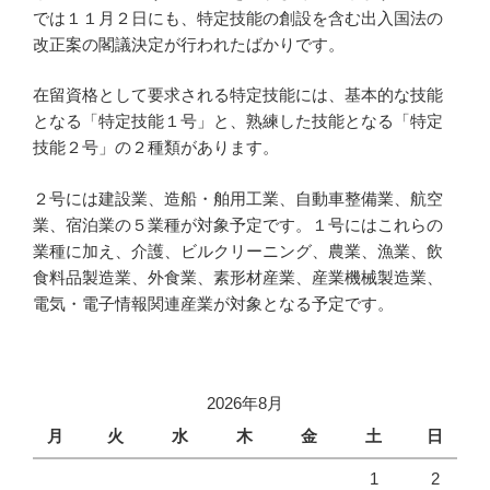
では１１月２日にも、特定技能の創設を含む出入国法の
改正案の閣議決定が行われたばかりです。
在留資格として要求される特定技能には、基本的な技能
となる「特定技能１号」と、熟練した技能となる「特定
技能２号」の２種類があります。
２号には建設業、造船・舶用工業、自動車整備業、航空
業、宿泊業の５業種が対象予定です。１号にはこれらの
業種に加え、介護、ビルクリーニング、農業、漁業、飲
食料品製造業、外食業、素形材産業、産業機械製造業、
電気・電子情報関連産業が対象となる予定です。
2026年8月
月
火
水
木
金
土
日
1
2