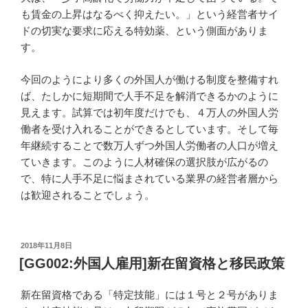
も賃金の上昇はなるべく抑えたい。」という経営者サイ
ドの切実な要求に応える特効薬、という側面がありま
す。
今回のようにより多くの外国人が働ける制度を整備すれ
ば、たしかに短期間で人手不足を解消できるかのように
見えます。試算では初年度だけでも、４万人の外国人労
働者を受け入れることができるとしています。そして毎
年継続することで数万人ずつ外国人労働者の人口が増え
ていきます。このように人材確保の選択肢が広がるの
で、特に人手不足に悩まされている業界の経営者層から
は歓迎されることでしょう。
投
2018年11月8日
稿
[GG002:外国人雇用]新在留資格と移民政策
日:
新在留資格である「特定技能」には１号と２号がありま