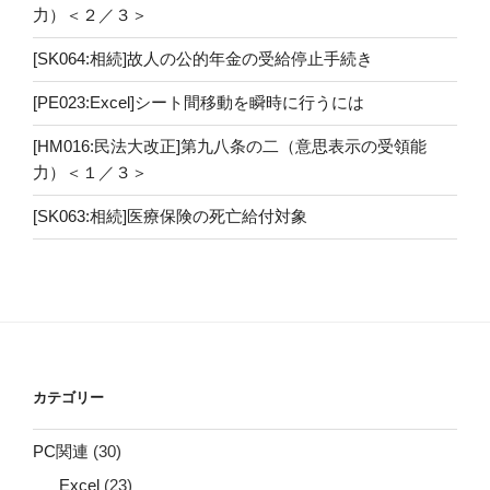
力）＜２／３＞
[SK064:相続]故人の公的年金の受給停止手続き
[PE023:Excel]シート間移動を瞬時に行うには
[HM016:民法大改正]第九八条の二（意思表示の受領能
力）＜１／３＞
[SK063:相続]医療保険の死亡給付対象
カテゴリー
PC関連
(30)
Excel
(23)