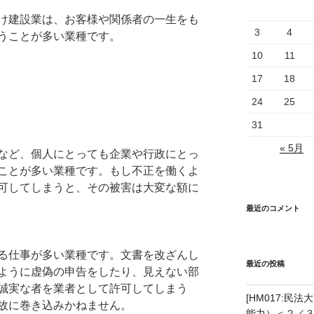
け建設業は、お客様や関係者の一生をも
3
4
うことが多い業種です。
10
11
17
18
24
25
31
« 5月
など、個人にとっても企業や行政にとっ
ことが多い業種です。もし不正を働くよ
可してしまうと、その被害は大変な額に
最近のコメント
る仕事が多い業種です。文書を改ざんし
最近の投稿
ように虚偽の申告をしたり、見えない部
誠実な者を業者として許可してしまう
[HM017:民
故に巻き込みかねません。
能力）＜２／