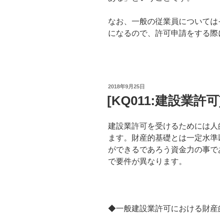
なお、一般の従業員については
になるので、許可申請をする際
投
2018年9月25日
稿
[KQ011:建設業許
日:
建設業許可を受けるためには人
ます。財産的基礎とは一定水準
ができるであろう資金力の事で
で要件が異なります。
◆一般建設業許可における財産