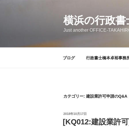
コ
ン
横浜の行政書
テ
ン
Just another OFFICE-TAKAHIRO
ツ
へ
ス
キ
ブログ
行政書士橋本卓裕事務
ッ
プ
カテゴリー: 建設業許可申請のQ&A
投
2018年10月17日
稿
[KQ012:建設業許
日: