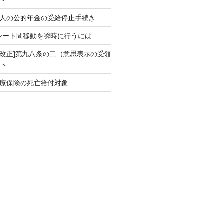
続]故人の公的年金の受給停止手続き
cel]シート間移動を瞬時に行うには
法大改正]第九八条の二（意思表示の受領
３＞
続]医療保険の死亡給付対象