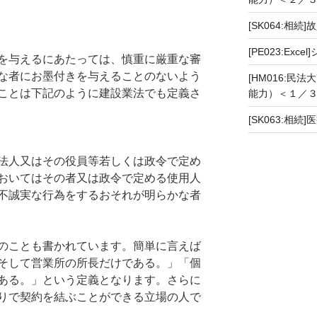
[SK064:相
[PE023:Ex
を与えるにあたっては、慎重に厳重な審
な者にお墨付きを与えることのないよう
[HM016:民
ことは下記のように建設業法でも定義さ
能力）＜１／
[SK063:相
法人又はその役員等若しくは政令で定め
おいてはその者又は政令で定める使用人
不誠実な行為をするおそれが明らかな者
のことも書かれています。簡単に言えば
そして営業所の所長だけである。」「個
ある。」という定義となります。さらに
りで契約を結ぶことができる立場の人で