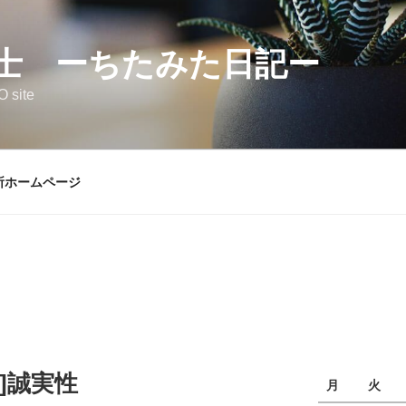
士 ーちたみた日記ー
 site
所ホームページ
可]誠実性
月
火