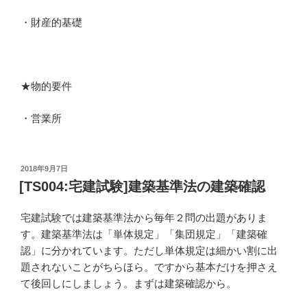
・財産的基礎
★物的要件
・営業所
投
2018年9月7日
稿
[TS004:宅建試験]建築基準法の建築確認
日:
宅建試験では建築基準法から毎年２問の出題がありま
す。建築基準法は「単体規定」「集団規定」「建築確
認」に分かれています。ただし単体規定は細かい割に出
題されないことがちらほら。ですから基本だけを押さえ
て後回しにしましょう。まずは建築確認から。