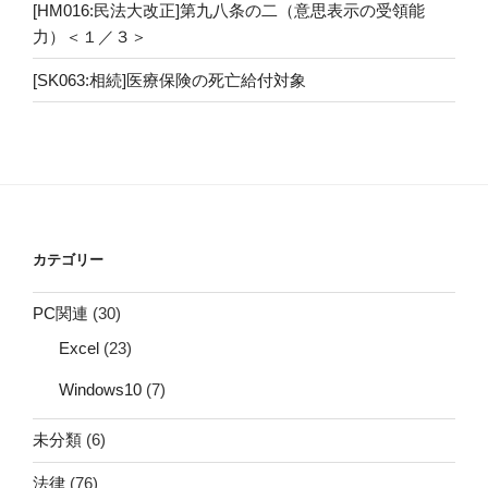
[HM016:民法大改正]第九八条の二（意思表示の受領能
力）＜１／３＞
[SK063:相続]医療保険の死亡給付対象
カテゴリー
PC関連
(30)
Excel
(23)
Windows10
(7)
未分類
(6)
法律
(76)