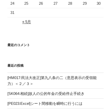
24
25
26
27
28
29
30
31
« 5月
最近のコメント
最近の投稿
[HM017:民法大改正]第九八条の二（意思表示の受領能
力）＜２／３＞
[SK064:相続]故人の公的年金の受給停止手続き
[PE023:Excel]シート間移動を瞬時に行うには