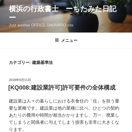
コ
横浜の行政書士 ーちたみた日記
ン
ー
テ
ン
Just another OFFICE-TAKAHIRO site
ツ
へ
メニュー
ス
キ
ッ
カテゴリー: 建築基準法
プ
投
2018年9月11日
稿
[KQ008:建設業許可]許可要件の全体構成
日:
建設業は人々の暮らしにおける衣食住の「住」を担う重
要な業種です。建設業は他の業種に比べ、ひとつの契約
あたりの費用や時間が相当かかりますし、万一、廃業し
てしまうと関係者に与えてしまう損害も非常に大きくな
ります。