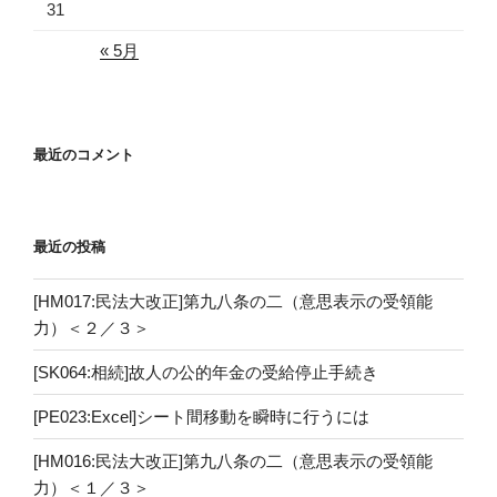
31
« 5月
最近のコメント
最近の投稿
[HM017:民法大改正]第九八条の二（意思表示の受領能
力）＜２／３＞
[SK064:相続]故人の公的年金の受給停止手続き
[PE023:Excel]シート間移動を瞬時に行うには
[HM016:民法大改正]第九八条の二（意思表示の受領能
力）＜１／３＞