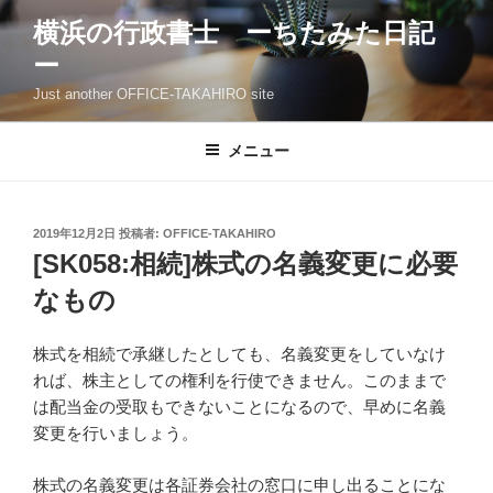
コ
横浜の行政書士 ーちたみた日記
ン
ー
テ
ン
Just another OFFICE-TAKAHIRO site
ツ
へ
メニュー
ス
キ
ッ
投
2019年12月2日
投稿者:
OFFICE-TAKAHIRO
プ
稿
[SK058:相続]株式の名義変更に必要
日:
なもの
株式を相続で承継したとしても、名義変更をしていなけ
れば、株主としての権利を行使できません。このままで
は配当金の受取もできないことになるので、早めに名義
変更を行いましょう。
株式の名義変更は各証券会社の窓口に申し出ることにな