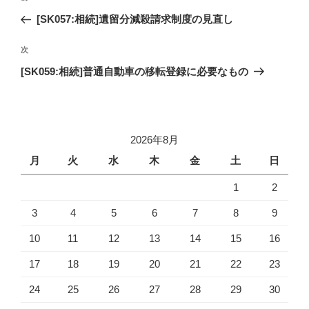
稿
去
[SK057:相続]遺留分減殺請求制度の見直し
ナ
の
ビ
投
次
次
稿
ゲ
の
[SK059:相続]普通自動車の移転登録に必要なもの
投
ー
稿
シ
ョ
2026年8月
ン
月
火
水
木
金
土
日
1
2
3
4
5
6
7
8
9
10
11
12
13
14
15
16
17
18
19
20
21
22
23
24
25
26
27
28
29
30