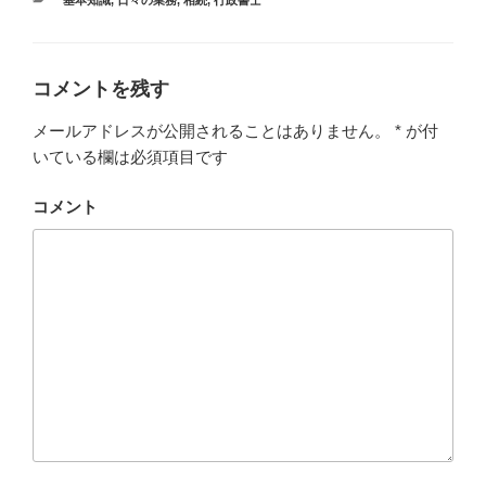
カ
基本知識
,
日々の業務
,
相続
,
行政書士
テ
ゴ
リ
ー
コメントを残す
メールアドレスが公開されることはありません。
*
が付
いている欄は必須項目です
コメント