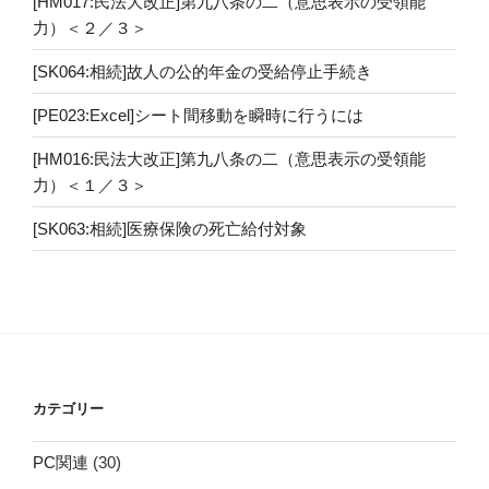
[HM017:民法大改正]第九八条の二（意思表示の受領能
力）＜２／３＞
[SK064:相続]故人の公的年金の受給停止手続き
[PE023:Excel]シート間移動を瞬時に行うには
[HM016:民法大改正]第九八条の二（意思表示の受領能
力）＜１／３＞
[SK063:相続]医療保険の死亡給付対象
カテゴリー
PC関連
(30)