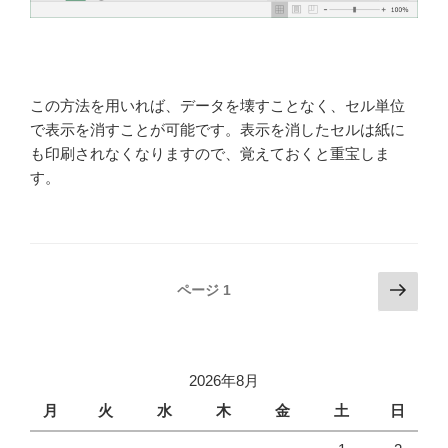
この方法を用いれば、データを壊すことなく、セル単位
で表示を消すことが可能です。表示を消したセルは紙に
も印刷されなくなりますので、覚えておくと重宝しま
す。
投
次
ページ
1
の
稿
ペ
ナ
ー
ビ
2026年8月
ジ
ゲ
月
火
水
木
金
土
日
ー