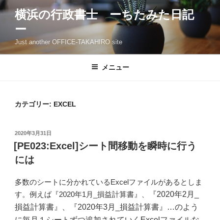
コ
横浜の行政書士 ーちたみた日記
ン
ー
テ
ン
Just another OFFICE-TAKAHIRO site
ツ
へ
メニュー
ス
キ
ッ
カテゴリー: EXCEL
プ
投
2020年3月31日
稿
[PE023:Excel]シート間移動を瞬時に行う
日:
には
多数のシートに分かれているExcelファイルがあるとしま
す。例えば『2020年1月_損益計算書』、
『2020年2月_
損益計算書』、
『2020年3月_損益計算書』…のよう
に毎月１シートずつ追加されていくExcelファイルな