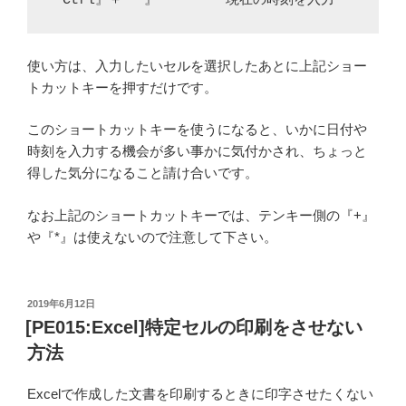
『Ctrl』＋『*』　・・・　現在の時刻を入力
使い方は、入力したいセルを選択したあとに上記ショー
トカットキーを押すだけです。
このショートカットキーを使うになると、いかに日付や
時刻を入力する機会が多い事かに気付かされ、ちょっと
得した気分になること請け合いです。
なお上記のショートカットキーでは、テンキー側の『+』
や『*』は使えないので注意して下さい。
投
2019年6月12日
稿
[PE015:Excel]特定セルの印刷をさせない
日:
方法
Excelで作成した文書を印刷するときに印字させたくない