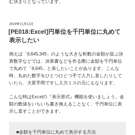
む決まりとなっています。
投
2019年11月11日
稿
[PE018:Excel]円単位を千円単位に丸めて
日:
表示したい
例えば「8,645,349」のような大きな桁数の金額が並ぶ決
算数字などでは、決算書などを作る際に金額を千円単位
で丸めて「8,645」と表したいことがあります。こんな
時、丸めた数字をひとつひとつ手で入力し直したりして
いたら、大変手間ですし入力ミスの元にもなります。
こんな時はExcelの『表示形式』機能を使いましょう。金
額の数値をいちいち書き換えることなく、千円単位に表
示し直すことができます。
■金額を千円単位に丸めて表示する方法