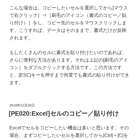
こんな場合は、コピーしたいセルを選択してから[マウス
で右クリック］⇒［刷毛のアイコン（書式のコピー／貼
り付け）］をし、コピー先のセルをマウスクリックしま
す。こうすれば、データはそのままで、書式だけが反映
されます。
もしたくさんのセルに書式を貼り付けたいのであれば、
さらに便利な方法があります。それは上記の[刷毛のアイ
コン］をダブルクリックする方法です。この方法です
と、[ESC]キーを押すまで何度でも書式の貼り付けができ
ます。
投
2019年12月26日
稿
[PE020:Excel]セルのコピー／貼り付け
日:
Excelでセルをコピーしたい機会は多いと思います。その
場合、まずコピーしたいセルを選択してから[Ctrl]＋[C]を