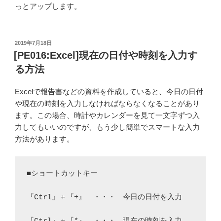
っとアップします。
投
2019年7月18日
稿
[PE016:Excel]現在の日付や時刻を入力す
日:
る方法
Excelで報告書などの資料を作成していると、今日の日付
や現在の時刻を入力しなければならなくなることがあり
ます。この場合、時計やカレンダーを見て一文字ずつ入
力してもいいのですが、もう少し簡単でスマートな入力
方法があります。
■ショートカットキー
『Ctrl』＋『+』　・・・　今日の日付を入力