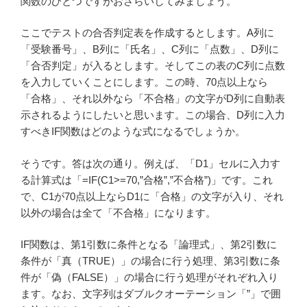
関数のひとつですがおさらいしてみましょう。
ここでテストの合否判定表を作成するとします。A列に
「受験番号」、B列に「氏名」、C列に「点数」、D列に
「合否判定」が入るとします。そしてこの表のC列に点数
を入力していくことにします。この時、70点以上なら
「合格」、それ以外なら「不合格」の文字がD列に自動表
示されるようにしたいと思います。この場合、D列に入力
すべきIF関数はどのような式になるでしょうか。
そうです。答は次の通り。例えば、「D1」セルに入力す
る計算式は「=IF(C1>=70,”合格”,”不合格”)」です。これ
で、C1が70点以上ならD1に「合格」の文字が入り、それ
以外の場合は全て「不合格」になります。
IF関数は、第1引数に条件となる「論理式」、第2引数に
条件が「真（TRUE）」の場合に行う処理、第3引数に条
件が「偽（FALSE）」の場合に行う処理がそれぞれ入り
ます。なお、文字列はダブルクオーテーション「”」で囲