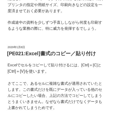
プリンタの指定や用紙サイズ、印刷向きなどの設定を一
度済ませておく必要があります。
作成途中の資料を少しずつ手直ししながら何度も印刷す
るような業務の際に、特に威力を発揮するでしょう。
投
2020年1月8日
稿
[PE021:Excel]書式のコピー／貼り付け
日:
Excelでセルをコピーして貼り付けるには、[Ctrl]＋[C]と
[Ctrl]＋[V]を使います。
さてここで、あるセルに複雑な書式が適用されていたと
します。この書式だけを既にデータが入っている他のセ
ルにコピーしたい場合、上記の方法でコピーしてしまう
とうまくいきません。なぜなら書式だけでなくデータも
上書かれてしまうためです。