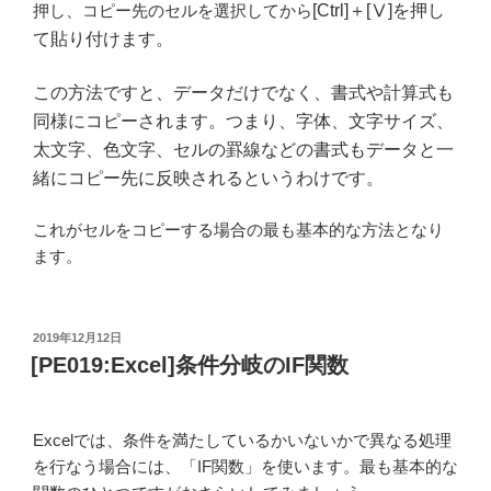
押し、コピー先のセルを選択してから
[Ctrl]＋[Ⅴ]を押し
て貼り付けます。
この方法ですと、データだけでなく、書式や計算式も
同様にコピーされます。つまり、字体、文字サイズ、
太文字、色文字、セルの罫線などの書式もデータと一
緒にコピー先に反映されるというわけです。
これがセルをコピーする場合の最も基本的な方法となり
ます。
投
2019年12月12日
稿
[PE019:Excel]条件分岐のIF関数
日:
Excelでは、条件を満たしているかいないかで異なる処理
を行なう場合には、「IF関数」を使います。最も基本的な