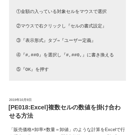
①金額の入っている対象セルをマウスで選択
②マウスで右クリックし『セルの書式設定』
③『表示形式』タブ⇒『ユーザー定義』
④『#,##0』を選択し『#,##0,』に書き換える
⑤『OK』を押す
投
2019年10月9日
稿
[PE018:Excel]複数セルの数値を掛け合わ
日:
せる方法
「販売価格×卸率×数量＝卸値」のような計算をExcelで行